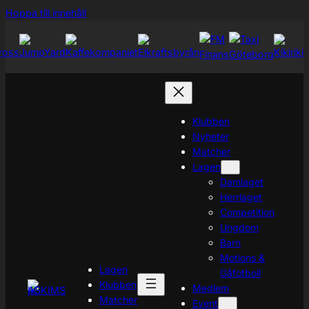
Hoppa
Hoppa till innehåll
till
innehåll
Klubben
Nyheter
Matcher
Lagen
Damlaget
Herrlaget
Competition
Ungdom
Barn
Motions &
Lagen
Gåfotboll
Klubben
Medlem
Matcher
Event