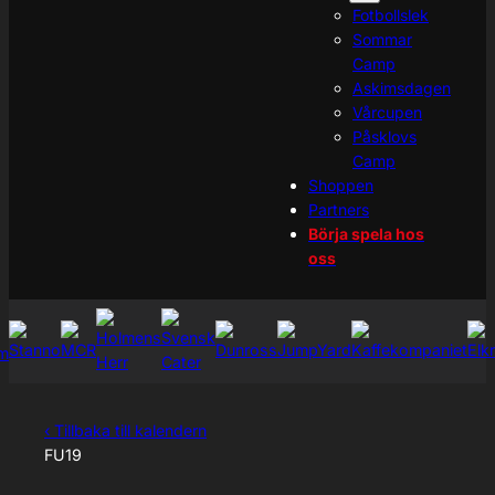
Fotbollslek
Sommar
Camp
Askimsdagen
Vårcupen
Påsklovs
Camp
Shoppen
Partners
Börja spela hos
oss
‹ Tillbaka till kalendern
FU19