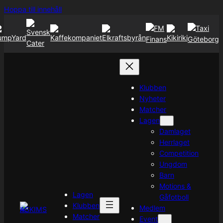
Hoppa
Hoppa till innehåll
till
innehåll
Klubben
Nyheter
Matcher
Lagen
Damlaget
Herrlaget
Competition
Ungdom
Barn
Motions &
Lagen
Gåfotboll
Klubben
Medlem
Matcher
Event