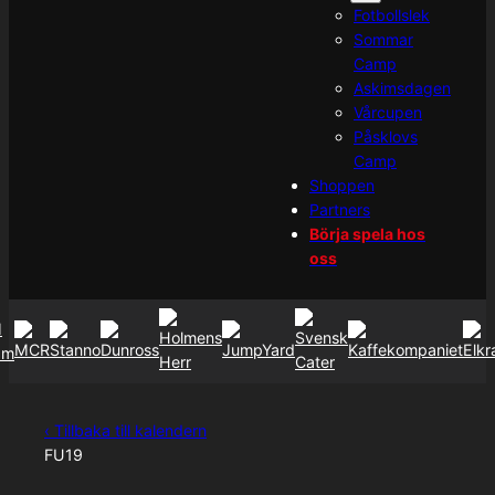
Fotbollslek
Sommar
Camp
Askimsdagen
Vårcupen
Påsklovs
Camp
Shoppen
Partners
Börja spela hos
oss
‹ Tillbaka till kalendern
FU19