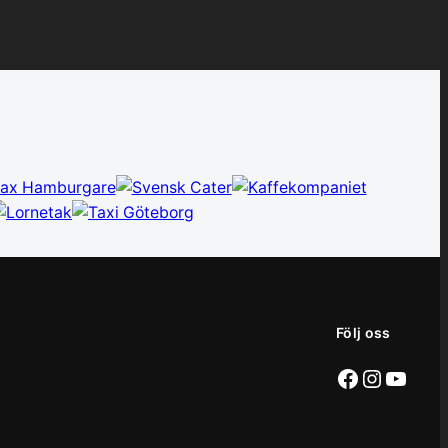
Följ oss
Facebook
Instag
YouT