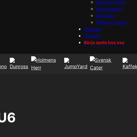
Sommar Camp
Askimsdagen
Vårcupen
Påsklovs Camp
Shoppen
Partners
Börja spela hos oss
-U6