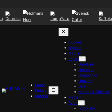
Klubben
Nyheter
Matcher
Lagen
Damlaget
Herrlaget
Competition
Ungdom
Lagen
Barn
Klubben
Motions & Gåfotboll
Matcher
Medlem
Event
Fotbollslek