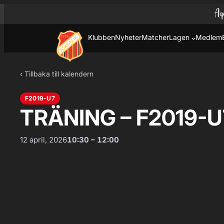
Hoppa till innehåll
Hoppa
till
innehåll
Klubben
Nyheter
Matcher
Lagen
Medlem
‹ Tillbaka till kalendern
F2019-U7
TRÄNING – F2019-U
12 april, 2026
10:30 – 12:00