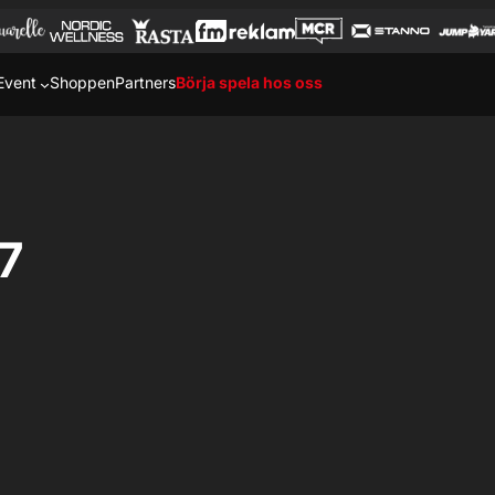
Event
Shoppen
Partners
Börja spela hos oss
7