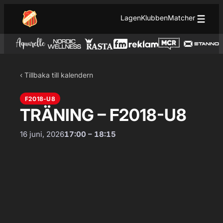
Hoppa till innehåll
Hoppa
Lagen
Klubben
Matcher
till
innehåll
‹ Tillbaka till kalendern
F2018-U8
TRÄNING – F2018-U8
16 juni, 2026
17:00 – 18:15