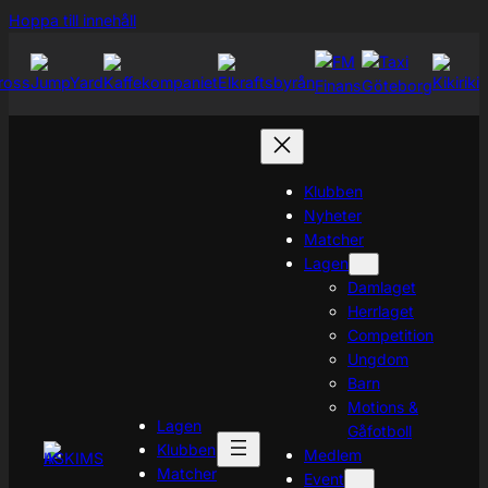
Hoppa
Hoppa till innehåll
till
innehåll
Klubben
Nyheter
Matcher
Lagen
Damlaget
Herrlaget
Competition
Ungdom
Barn
Motions &
Lagen
Gåfotboll
Klubben
Medlem
Matcher
Event