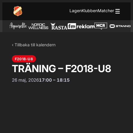
Hoppa till innehåll
Hoppa
Lagen
Klubben
Matcher
till
innehåll
‹ Tillbaka till kalendern
F2018-U8
TRÄNING – F2018-U8
26 maj, 2026
17:00 – 18:15