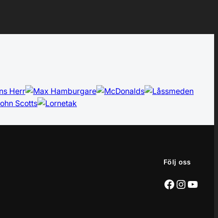
Följ oss
Facebook
Instagr
YouT