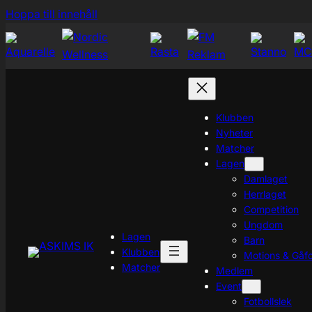
Hoppa
Hoppa till innehåll
till
innehåll
Klubben
Nyheter
Matcher
Lagen
Damlaget
Herrlaget
Competition
Ungdom
Lagen
Barn
Klubben
Motions & Gåfo
Matcher
Medlem
Event
Fotbollslek