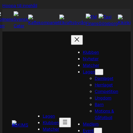
Hoppa
Hoppa till innehåll
till
innehåll
Klubben
Nyheter
Matcher
Lagen
Damlaget
Herrlaget
Competition
Ungdom
Barn
Motions &
Lagen
Gåfotboll
Klubben
Medlem
Matcher
Event