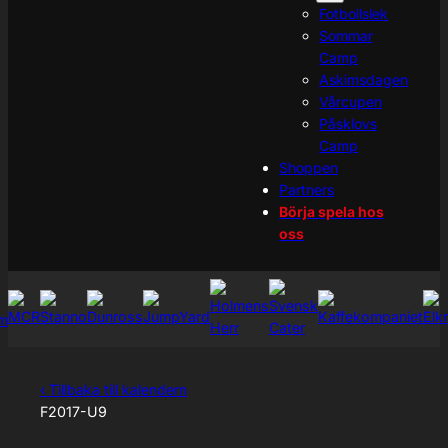
Fotbollslek
Sommar
Camp
Askimsdagen
Vårcupen
Påsklovs
Camp
Shoppen
Partners
Börja spela hos
oss
‹ Tillbaka till kalendern
F2017-U9