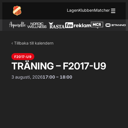
Hoppa till innehåll
Hoppa
Lagen
Klubben
Matcher
till
innehåll
‹ Tillbaka till kalendern
F2017-U9
TRÄNING – F2017-U9
3 augusti, 2026
17:00 – 18:00