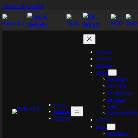
Hoppa
Hoppa till innehåll
till
innehåll
Klubben
Nyheter
Matcher
Lagen
Damlaget
Herrlaget
Competition
Ungdom
Lagen
Barn
Klubben
Motions & Gåfo
Matcher
Medlem
Event
Fotbollslek