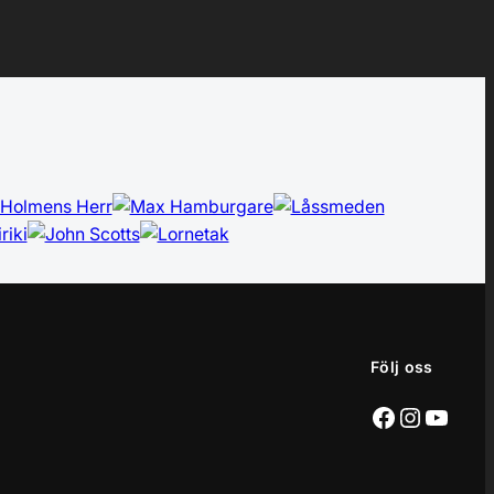
Följ oss
Facebook
Instagr
YouT