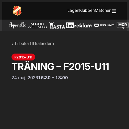
Hoppa till innehåll
Hoppa
Lagen
Klubben
Matcher
till
innehåll
‹ Tillbaka till kalendern
F2015-U11
TRÄNING – F2015-U11
24 maj, 2026
16:30 – 18:00