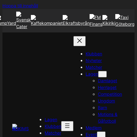
Hoppa
Hoppa till innehåll
till
innehåll
Klubben
Nyheter
Matcher
Lagen
Damlaget
Herrlaget
Competition
Ungdom
Barn
Motions &
Lagen
Gåfotboll
Klubben
Medlem
Matcher
Event