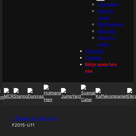
Fotbollslek
Sommar
Camp
Askimsdagen
Vårcupen
Påsklovs
Camp
Shoppen
Partners
Börja spela hos
oss
‹ Tillbaka till kalendern
F2015-U11