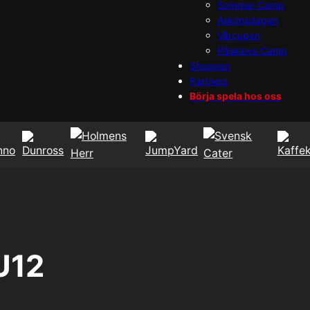
Sommar Camp
Askimsdagen
Vårcupen
Påsklovs Camp
Shoppen
Partners
Börja spela hos oss
U12