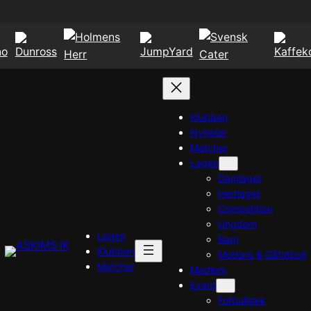
Klubben
Nyheter
Matcher
Lagen
Damlaget
Herrlaget
Competition
Ungdom
Lagen
Barn
Klubben
Motions & Gåfotboll
Matcher
Medlem
Event
Fotbollslek