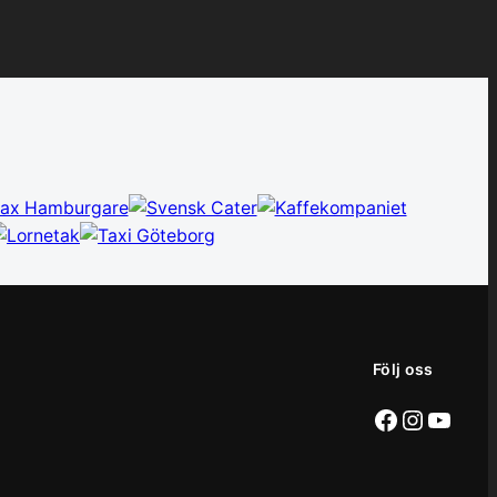
Följ oss
Facebook
Instag
YouT