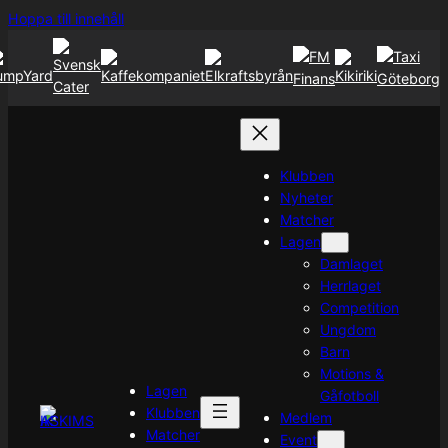
Hoppa
Hoppa till innehåll
till
innehåll
Klubben
Nyheter
Matcher
Lagen
Damlaget
Herrlaget
Competition
Ungdom
Barn
Motions &
Lagen
Gåfotboll
Klubben
Medlem
Matcher
Event