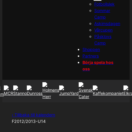
Fotbollslek
Sommar
Camp
Askimsdagen
Vårcupen
Påsklovs
Camp
Shoppen
Partners
Börja spela hos
oss
‹ Tillbaka till kalendern
F2012/2013-U14