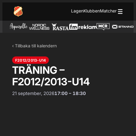
Hoppa till innehåll
Hoppa
Lagen
Klubben
Matcher
till
innehåll
‹ Tillbaka till kalendern
F2012/2013-U14
TRÄNING –
F2012/2013-U14
21 september, 2026
17:00 – 18:30