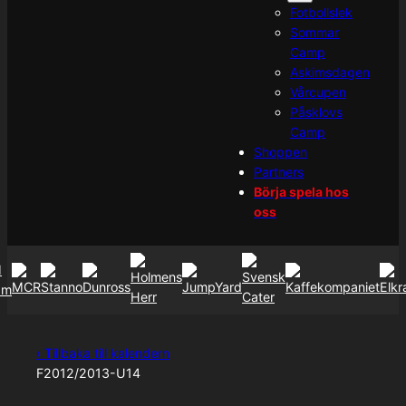
Fotbollslek
Sommar
Camp
Askimsdagen
Vårcupen
Påsklovs
Camp
Shoppen
Partners
Börja spela hos
oss
‹ Tillbaka till kalendern
F2012/2013-U14