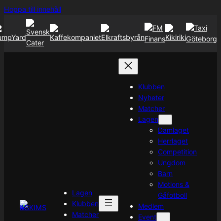
Hoppa
Hoppa till innehåll
till
innehåll
Klubben
Nyheter
Matcher
Lagen
Damlaget
Herrlaget
Competition
Ungdom
Barn
Motions &
Lagen
Gåfotboll
Klubben
Medlem
Matcher
Event