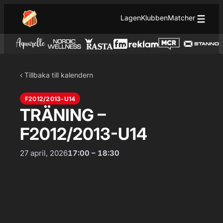
Hoppa till innehåll
Hoppa
Lagen
Klubben
Matcher
till
innehåll
‹ Tillbaka till kalendern
F2012/2013-U14
TRÄNING –
F2012/2013-U14
27 april, 2026
17:00 – 18:30