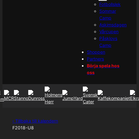
Fotbollslek
Sommar
Camp
Askimsdagen
Vårcupen
Påsklovs
Camp
Shoppen
Partners
Börja spela hos
oss
‹ Tillbaka till kalendern
F2018-U8