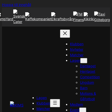
Hoppa
Hoppa till innehåll
till
innehåll
Klubben
Nyheter
Matcher
Lagen
Damlaget
Herrlaget
Competition
Ungdom
Barn
Motions &
Lagen
Gåfotboll
Klubben
Medlem
Matcher
Event