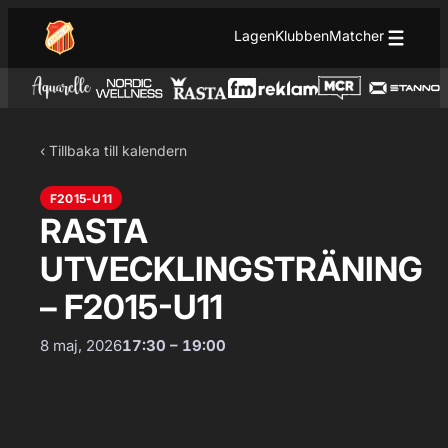
Hoppa till innehåll
Hoppa
Lagen
Klubben
Matcher
till
innehåll
‹ Tillbaka till kalendern
F2015-U11
RASTA
UTVECKLINGSTRÄNING
– F2015-U11
8 maj, 2026
17:30 – 19:00