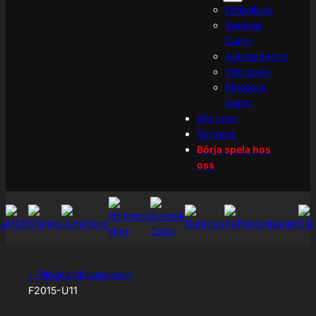
Fotbollslek
Sommar
Camp
Askimsdagen
Vårcupen
Påsklovs
Camp
Shoppen
Partners
Börja spela hos
oss
‹ Tillbaka till kalendern
F2015-U11