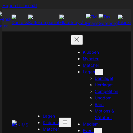
Hoppa
Hoppa till innehåll
till
innehåll
Klubben
Nyheter
Matcher
Lagen
Damlaget
Herrlaget
Competition
Ungdom
Barn
Motions &
Lagen
Gåfotboll
Klubben
Medlem
Matcher
Event