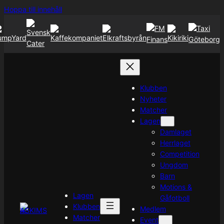
Hoppa
Hoppa till innehåll
till
innehåll
Klubben
Nyheter
Matcher
Lagen
Damlaget
Herrlaget
Competition
Ungdom
Barn
Motions &
Lagen
Gåfotboll
Klubben
Medlem
Matcher
Event