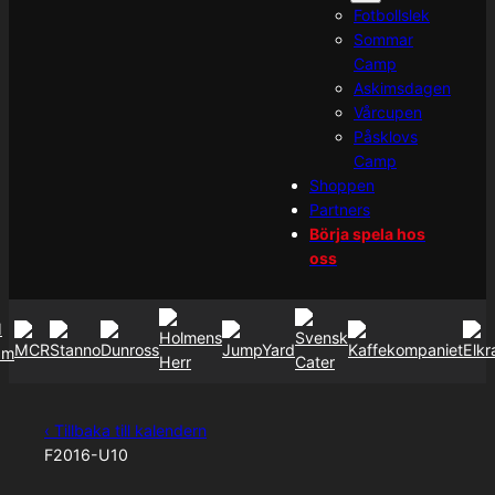
Fotbollslek
Sommar
Camp
Askimsdagen
Vårcupen
Påsklovs
Camp
Shoppen
Partners
Börja spela hos
oss
‹ Tillbaka till kalendern
F2016-U10