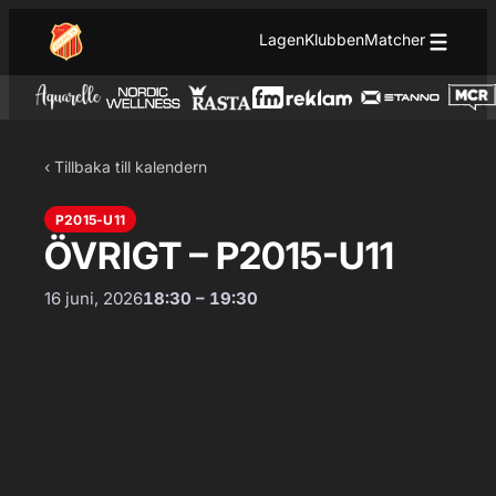
Hoppa till innehåll
Hoppa
Lagen
Klubben
Matcher
till
innehåll
‹ Tillbaka till kalendern
P2015-U11
ÖVRIGT – P2015-U11
16 juni, 2026
18:30 – 19:30