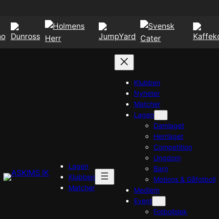
Klubben
Nyheter
Matcher
Lagen
Damlaget
Herrlaget
Competition
Ungdom
Lagen
Barn
Klubben
Motions & Gåfotboll
Matcher
Medlem
Event
Fotbollslek