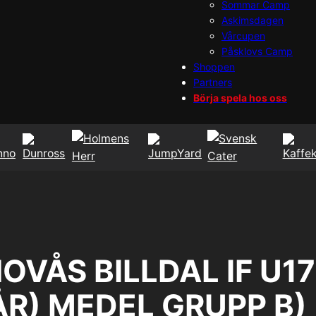
Sommar Camp
Askimsdagen
Vårcupen
Påsklovs Camp
Shoppen
Partners
Börja spela hos oss
HOVÅS BILLDAL IF U1
ÅR) MEDEL GRUPP B)