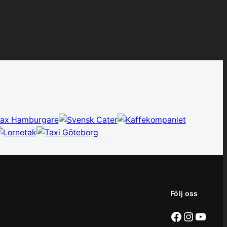
Följ oss
Facebook
Instag
YouT