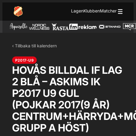
Hoppa till innehåll
Hoppa
Lagen
Klubben
Matcher
till
innehåll
‹ Tillbaka till kalendern
P2017-U9
HOVÅS BILLDAL IF LAG
2 BLÅ – ASKIMS IK
P2017 U9 GUL
(POJKAR 2017(9 ÅR)
CENTRUM+HÄRRYDA+MÖ
GRUPP A HÖST)