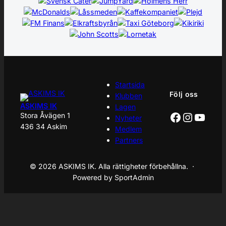
Startsida
Följ oss
Klubben
ASKIMS IK
Lagen
Facebook
Instagr
YouT
Stora Åvägen 1
Nyheter
436 34 Askim
Medlem
Partners
© 2026 ASKIMS IK. Alla rättigheter förbehållna. ·
Powered by SportAdmin