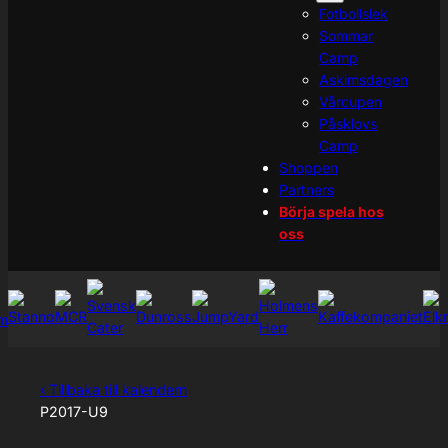
Fotbollslek
Sommar
Camp
Askimsdagen
Vårcupen
Påsklovs
Camp
Shoppen
Partners
Börja spela hos
oss
‹ Tillbaka till kalendern
P2017-U9