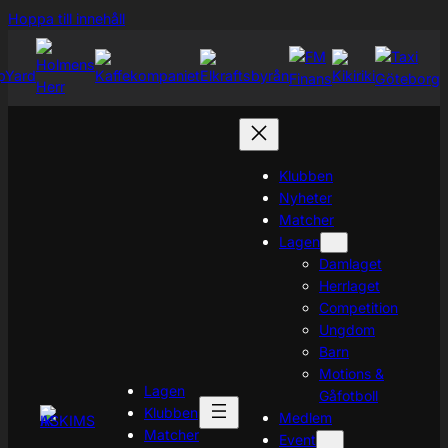
Hoppa
Hoppa till innehåll
till
innehåll
Klubben
Nyheter
Matcher
Lagen
Damlaget
Herrlaget
Competition
Ungdom
Barn
Motions &
Lagen
Gåfotboll
Klubben
Medlem
Matcher
Event