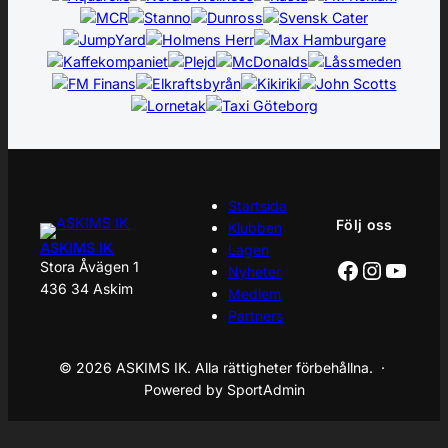
Startsida
Följ oss
Klubben
ASKIMS IK
Lagen
Facebook
Instagr
YouT
Stora Åvägen 1
Nyheter
436 34 Askim
Medlem
Partners
© 2026 ASKIMS IK. Alla rättigheter förbehållna. ·
Powered by SportAdmin