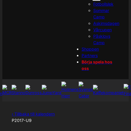
Fotbollslek
Sommar
Camp
Askimsdagen
Vårcupen
Påsklovs
Camp
Shoppen
Partners
Börja spela hos
oss
‹ Tillbaka till kalendern
P2017-U9