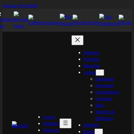
Hoppa
Hoppa till innehåll
till
innehåll
Klubben
Nyheter
Matcher
Lagen
Damlaget
Herrlaget
Competition
Ungdom
Barn
Motions &
Lagen
Gåfotboll
Klubben
Medlem
Matcher
Event