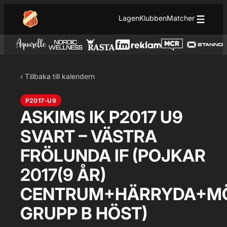
Hoppa till innehåll
Hoppa
Lagen
Klubben
Matcher
till
innehåll
‹ Tillbaka till kalendern
P2017-U9
ASKIMS IK P2017 U9
SVART – VÄSTRA
FRÖLUNDA IF (POJKAR
2017(9 ÅR)
CENTRUM+HÄRRYDA+MÖ
GRUPP B HÖST)