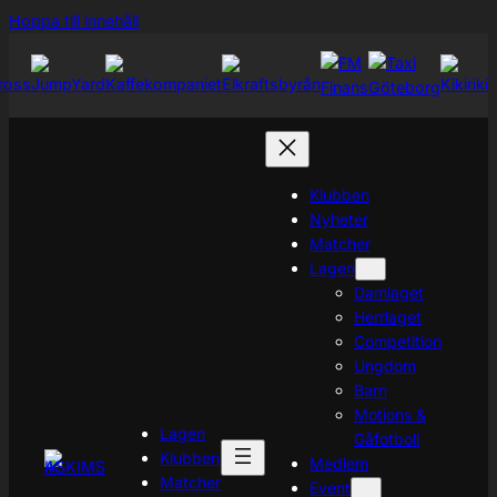
Hoppa
Hoppa till innehåll
till
innehåll
Klubben
Nyheter
Matcher
Lagen
Damlaget
Herrlaget
Competition
Ungdom
Barn
Motions &
Lagen
Gåfotboll
Klubben
Medlem
Matcher
Event