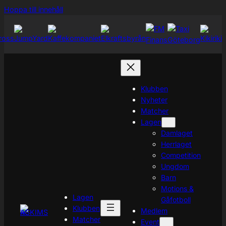
Hoppa
Hoppa till innehåll
till
innehåll
Klubben
Nyheter
Matcher
Lagen
Damlaget
Herrlaget
Competition
Ungdom
Barn
Motions &
Lagen
Gåfotboll
Klubben
Medlem
Matcher
Event