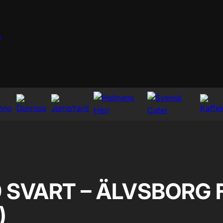
p
9 SVART – ÄLVSBORG 
)