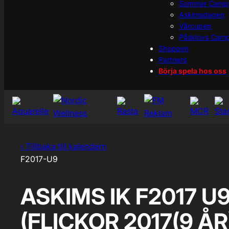
Sommar Camp
Askimsdagen
Vårcupen
Påsklovs Cam
Shoppen
Partners
Börja spela hos oss
‹ Tillbaka till kalendern
F2017-U9
ASKIMS IK F2017 U
(FLICKOR 2017(9 ÅR