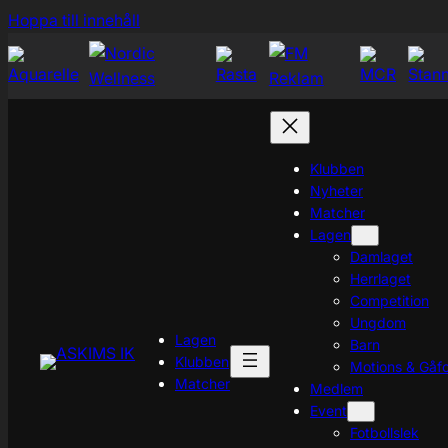
Hoppa
Hoppa till innehåll
till
innehåll
Klubben
Nyheter
Matcher
Lagen
Damlaget
Herrlaget
Competition
Ungdom
Lagen
Barn
Klubben
Motions & Gåfo
Matcher
Medlem
Event
Fotbollslek