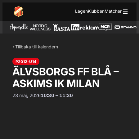
Hoppa till innehåll
Hoppa
Lagen
Klubben
Matcher
till
innehåll
‹ Tillbaka till kalendern
P2012-U14
ÄLVSBORGS FF BLÅ –
ASKIMS IK MILAN
23 maj, 2026
10:30 – 11:30