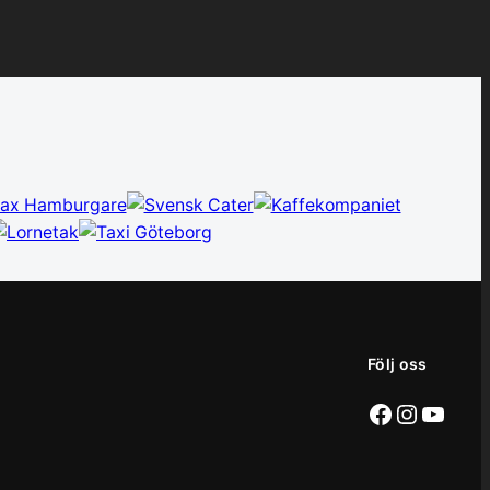
Följ oss
Facebook
Instag
YouT