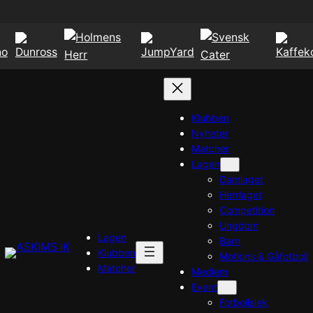
Klubben
Nyheter
Matcher
Lagen
Damlaget
Herrlaget
Competition
Ungdom
Lagen
Barn
Klubben
Motions & Gåfotboll
Matcher
Medlem
Event
Fotbollslek