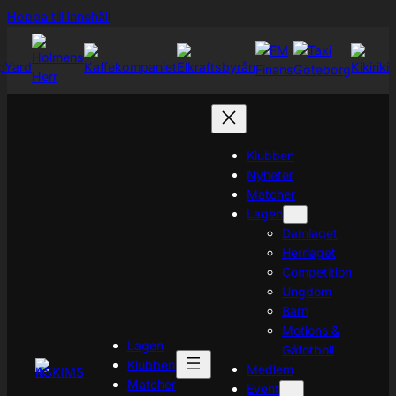
Hoppa
Hoppa till innehåll
till
innehåll
Klubben
Nyheter
Matcher
Lagen
Damlaget
Herrlaget
Competition
Ungdom
Barn
Motions &
Lagen
Gåfotboll
Klubben
Medlem
Matcher
Event