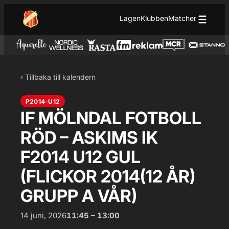
Hoppa till innehåll
Hoppa
Lagen
Klubben
Matcher
till
innehåll
‹ Tillbaka till kalendern
P2014-U12
IF MÖLNDAL FOTBOLL
RÖD – ASKIMS IK
F2014 U12 GUL
(FLICKOR 2014(12 ÅR)
GRUPP A VÅR)
14 juni, 2026
11:45 – 13:00