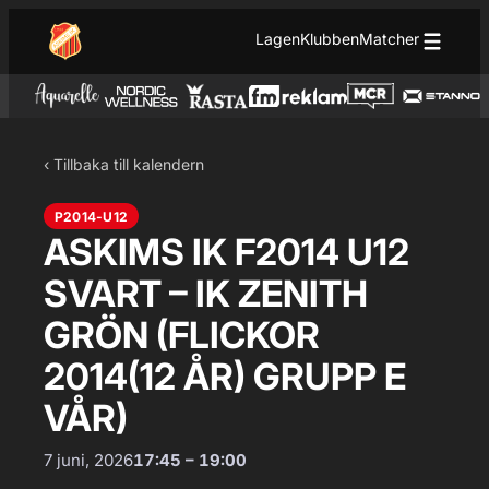
Hoppa till innehåll
Hoppa
Lagen
Klubben
Matcher
till
innehåll
‹ Tillbaka till kalendern
P2014-U12
ASKIMS IK F2014 U12
SVART – IK ZENITH
GRÖN (FLICKOR
2014(12 ÅR) GRUPP E
VÅR)
7 juni, 2026
17:45 – 19:00