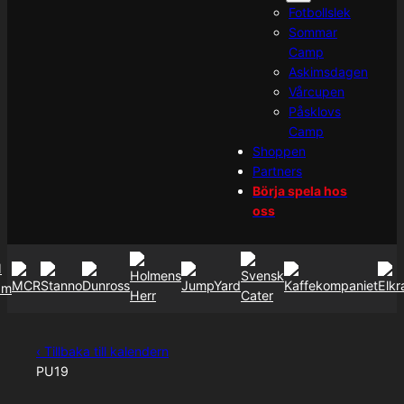
Fotbollslek
Sommar
Camp
Askimsdagen
Vårcupen
Påsklovs
Camp
Shoppen
Partners
Börja spela hos
oss
‹ Tillbaka till kalendern
PU19