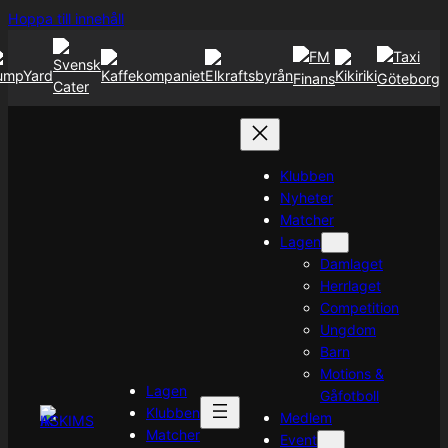
Hoppa
Hoppa till innehåll
till
innehåll
Klubben
Nyheter
Matcher
Lagen
Damlaget
Herrlaget
Competition
Ungdom
Barn
Motions &
Lagen
Gåfotboll
Klubben
Medlem
Matcher
Event