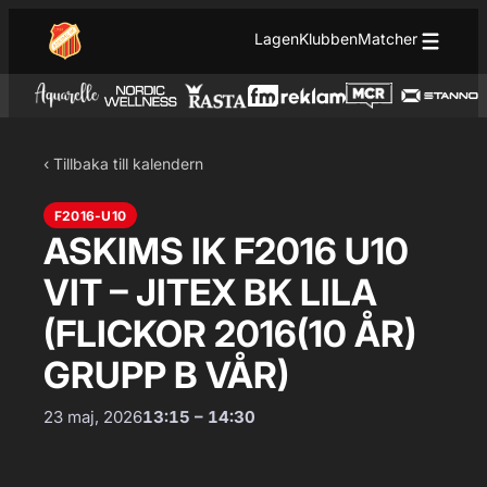
Hoppa till innehåll
Hoppa
Lagen
Klubben
Matcher
till
innehåll
‹ Tillbaka till kalendern
F2016-U10
ASKIMS IK F2016 U10
VIT – JITEX BK LILA
(FLICKOR 2016(10 ÅR)
GRUPP B VÅR)
23 maj, 2026
13:15 – 14:30