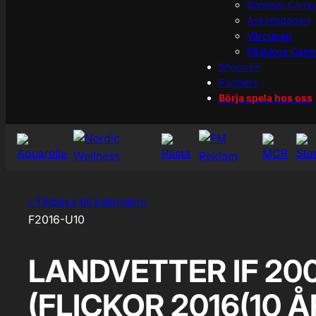
Sommar Camp
Askimsdagen
Vårcupen
Påsklovs Cam
Shoppen
Partners
Börja spela hos oss
‹ Tillbaka till kalendern
F2016-U10
LANDVETTER IF 200
(FLICKOR 2016(10 Å