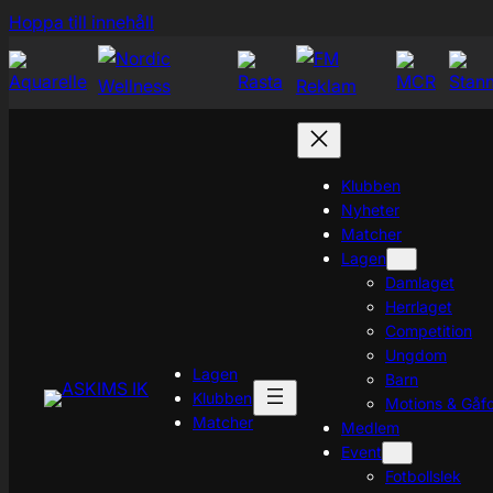
Hoppa
Hoppa till innehåll
till
innehåll
Klubben
Nyheter
Matcher
Lagen
Damlaget
Herrlaget
Competition
Ungdom
Lagen
Barn
Klubben
Motions & Gåfo
Matcher
Medlem
Event
Fotbollslek