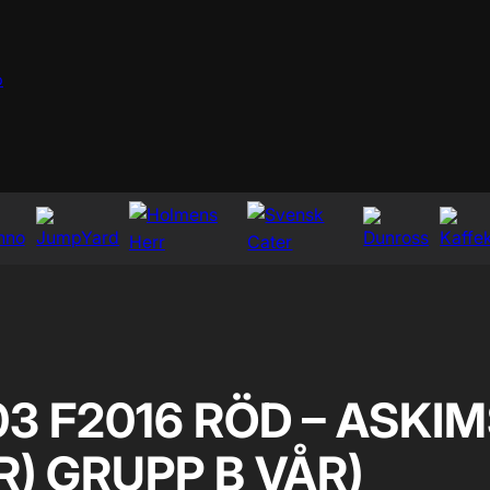
p
3 F2016 RÖD – ASKIMS
R) GRUPP B VÅR)