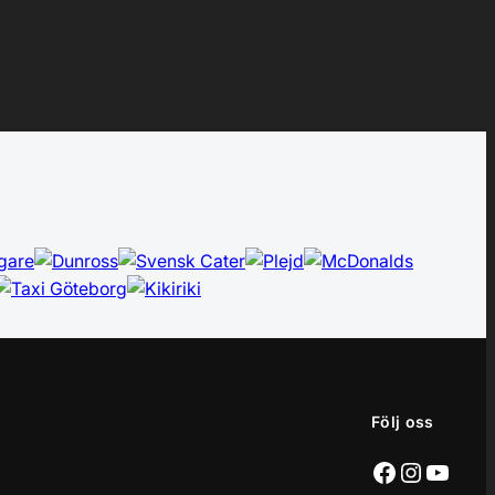
Följ oss
Facebook
Instagr
YouT