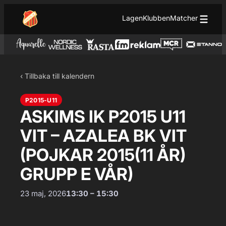
Hoppa till innehåll
Hoppa
Lagen
Klubben
Matcher
till
innehåll
‹ Tillbaka till kalendern
P2015-U11
ASKIMS IK P2015 U11
VIT – AZALEA BK VIT
(POJKAR 2015(11 ÅR)
GRUPP E VÅR)
23 maj, 2026
13:30 – 15:30