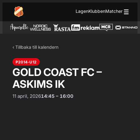
Hoppa till innehåll
Hoppa
Lagen
Klubben
Matcher
till
innehåll
‹ Tillbaka till kalendern
P2014-U12
GOLD COAST FC –
ASKIMS IK
11 april, 2026
14:45 – 16:00