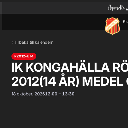
Hoppa till innehåll
Hoppa
till
innehåll
Kl
‹ Tillbaka till kalendern
P2012-U14
IK KONGAHÄLLA RÖD
2012(14 ÅR) MEDEL
18 oktober, 2026
12:00 – 13:30