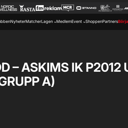
ubben
Nyheter
Matcher
Lagen
Medlem
Event
Shoppen
Partners
Börja
 – ASKIMS IK P2012
 GRUPP A)