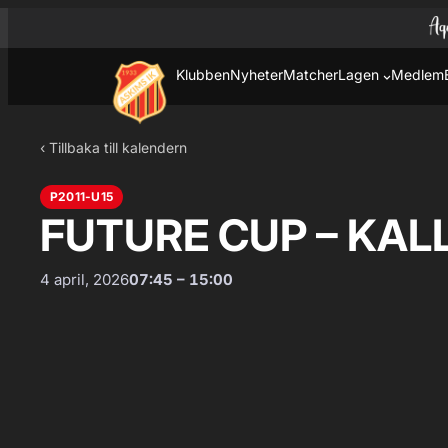
Hoppa till innehåll
Hoppa
till
innehåll
Klubben
Nyheter
Matcher
Lagen
Medlem
‹ Tillbaka till kalendern
P2011-U15
FUTURE CUP – KALL
4 april, 2026
07:45 – 15:00