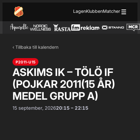
Hoppa till innehåll
Hoppa
Lagen
Klubben
Matcher
till
innehåll
‹ Tillbaka till kalendern
P2011-U15
ASKIMS IK – TÖLÖ IF
(POJKAR 2011(15 ÅR)
MEDEL GRUPP A)
15 september, 2026
20:15 – 22:15