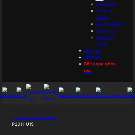
Fotbollslek
Sommar
Camp
Askimsdagen
Vårcupen
Påsklovs
Camp
Shoppen
Partners
Börja spela hos
oss
‹ Tillbaka till kalendern
P2011-U15