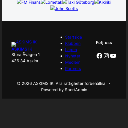
Startsida
Följ oss
Klubben
ASKIMS IK
Lagen
Facebook
Instagr
YouT
Stora Åvägen 1
Nyheter
436 34 Askim
Medlem
Partners
© 2026 ASKIMS IK. Alla rättigheter förbehållna. ·
Powered by SportAdmin