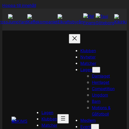
Hoppa
Hoppa till innehåll
till
innehåll
Klubben
Nyheter
Matcher
Lagen
Damlaget
Herrlaget
Competition
Ungdom
Barn
Motions &
Lagen
Gåfotboll
Klubben
Medlem
Matcher
Event