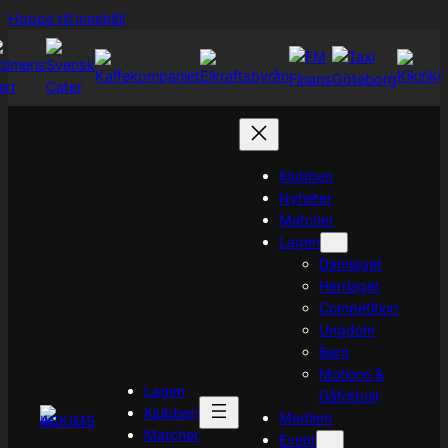
Hoppa
Hoppa till innehåll
till
innehåll
Klubben
Nyheter
Matcher
Lagen
Damlaget
Herrlaget
Competition
Ungdom
Barn
Motions &
Lagen
Gåfotboll
Klubben
Medlem
Matcher
Event