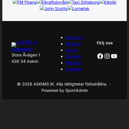
Startsida
Följ oss
Klubben
ASKIMS IK
Lagen
Facebook
Instagr
YouT
Stora Åvägen 1
Nyheter
436 34 Askim
Medlem
Partners
© 2026 ASKIMS IK. Alla rättigheter förbehållna. ·
Powered by SportAdmin