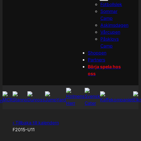
Fotbollslek
Sommar
Camp
Askimsdagen
Vårcupen
Påsklovs
Camp
Shoppen
Partners
Börja spela hos
oss
‹ Tillbaka till kalendern
F2015-U11