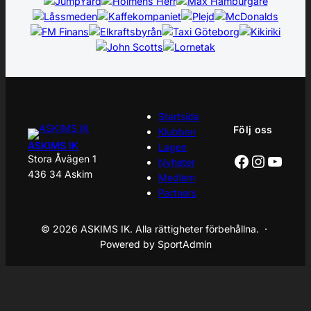
Startsida
Följ oss
Klubben
ASKIMS IK
Lagen
Facebook
Instagr
YouT
Stora Åvägen 1
Nyheter
436 34 Askim
Medlem
Partners
© 2026 ASKIMS IK. Alla rättigheter förbehållna. ·
Powered by SportAdmin