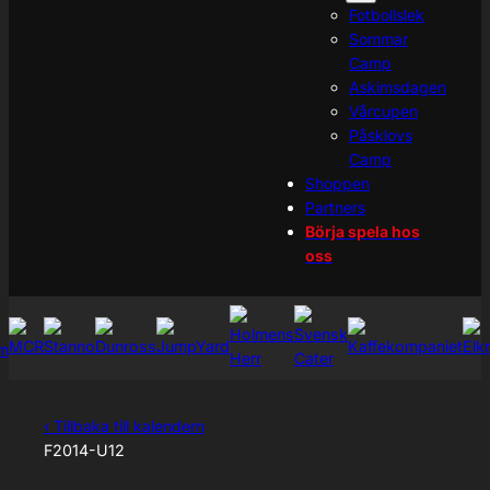
Fotbollslek
Sommar
Camp
Askimsdagen
Vårcupen
Påsklovs
Camp
Shoppen
Partners
Börja spela hos
oss
‹ Tillbaka till kalendern
F2014-U12