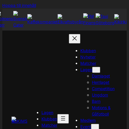
Hoppa
Hoppa till innehåll
till
innehåll
Klubben
Nyheter
Matcher
Lagen
Damlaget
Herrlaget
Competition
Ungdom
Barn
Motions &
Lagen
Gåfotboll
Klubben
Medlem
Matcher
Event