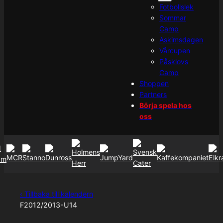
Fotbollslek
Sommar
Camp
Askimsdagen
Vårcupen
Påsklovs
Camp
Shoppen
Partners
Börja spela hos
oss
‹ Tillbaka till kalendern
F2012/2013-U14