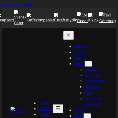
Hoppa
Hoppa till innehåll
till
innehåll
Klubben
Nyheter
Matcher
Lagen
Damlaget
Herrlaget
Competition
Ungdom
Barn
Motions &
Lagen
Gåfotboll
Klubben
Medlem
Matcher
Event