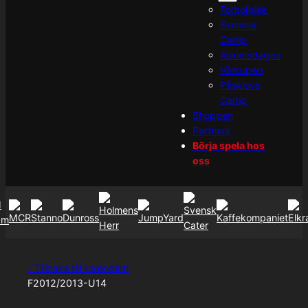
Fotbollslek
Sommar
Camp
Askimsdagen
Vårcupen
Påsklovs
Camp
Shoppen
Partners
Börja spela hos
oss
‹ Tillbaka till kalendern
F2012/2013-U14