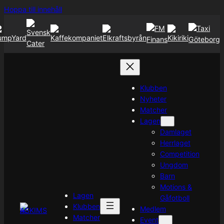
Hoppa
Hoppa till innehåll
till
innehåll
Klubben
Nyheter
Matcher
Lagen
Damlaget
Herrlaget
Competition
Ungdom
Barn
Motions &
Lagen
Gåfotboll
Klubben
Medlem
Matcher
Event