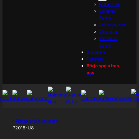
Fotbollslek
Sommar
Camp
Askimsdagen
Vårcupen
Påsklovs
Camp
Shoppen
Partners
Börja spela hos
oss
‹ Tillbaka till kalendern
P2018-U8