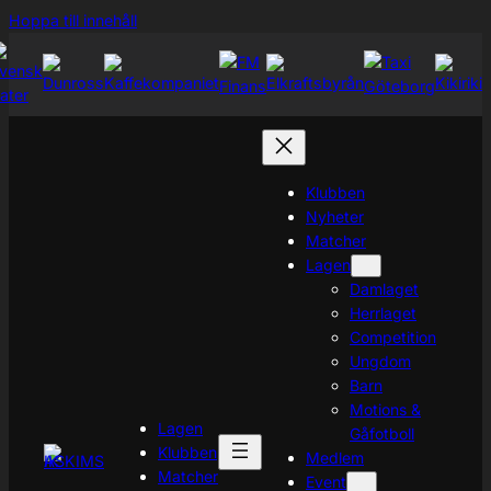
Hoppa
Hoppa till innehåll
till
innehåll
Klubben
Nyheter
Matcher
Lagen
Damlaget
Herrlaget
Competition
Ungdom
Barn
Motions &
Lagen
Gåfotboll
Klubben
Medlem
Matcher
Event